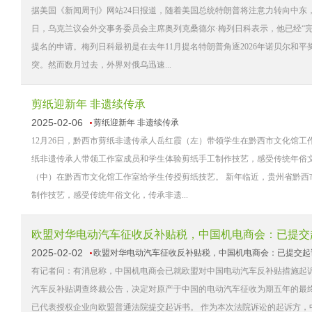
据美国《新闻周刊》网站24日报道，随着美国总统特朗普将注意力转向中东，
日，乌克兰议会外交事务委员会主席奥列克桑德尔·梅列日科表示，他已经“
提名的申请。梅列日科最初是在去年11月提名特朗普角逐2026年诺贝尔和
突。然而数月过去，外界对俄乌迅速...
剪纸迎新年 非遗续传承
2025-02-06
剪纸迎新年 非遗续传承
12月26日，黔西市剪纸非遗传承人岳红霞（左）带领学生在黔西市文化馆工
纸非遗传承人带领工作室成员和学生体验剪纸手工制作技艺，感受传统年俗文化
（中）在黔西市文化馆工作室给学生传授剪纸技艺。 新年临近，贵州省黔西
制作技艺，感受传统年俗文化，传承非遗...
欧盟对华电动汽车征收反补贴税，中国机电商会：已提交
2025-02-02
欧盟对华电动汽车征收反补贴税，中国机电商会：已提交起
有记者问：有消息称，中国机电商会已就欧盟对中国电动汽车反补贴措施起诉至
汽车反补贴调查终裁公告，决定对原产于中国的电动汽车征收为期五年的最
已代表授权企业向欧盟普通法院提交起诉书。 作为本次法院诉讼的起诉方