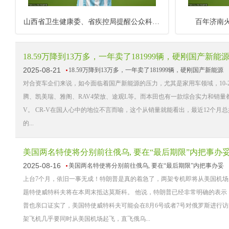
山西省卫生健康委、省疾控局提醒公众科学应对流感
百年济南火
18.59万降到13万多，一年卖了181999辆，硬刚国产新能
2025-08-21
18.59万降到13万多，一年卖了181999辆，硬刚国产新能源
对合资车企们来说，如今面临着国产新能源的压力，尤其是家用车领域，10
腾、凯美瑞、雅阁、RAV4荣放、途观L等。而本田也有一款综合实力和销量都非常
V。 CR-V在国人心中的地位不言而喻，这个从销量就能看出，最近12个月总共卖
的...
美国两名特使将分别前往俄乌, 要在“最后期限”内把事办
2025-08-16
美国两名特使将分别前往俄乌, 要在“最后期限”内把事办妥
上台7个月，依旧一事无成！特朗普是真的着急了，两架专机即将从美国机场
题特使威特科夫将在本周末抵达莫斯科。 他说，特朗普已经非常明确的表示
普也亲口证实了，美国特使威特科夫可能会在8月6号或者7号对俄罗斯进行
架飞机几乎要同时从美国机场起飞，直飞俄乌...